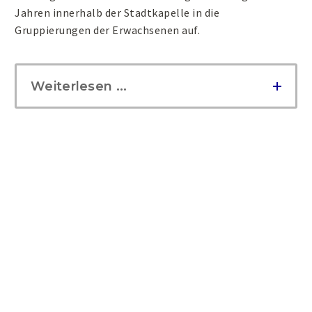
Jahren innerhalb der Stadtkapelle in die
Gruppierungen der Erwachsenen auf.
Weiterlesen ...
Online
-Anmeldung:
Es besteht kein Anspruch auf eine bestimmte Lehrkraft oder
einen bestimmten Unterrichtsort.