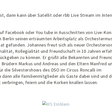
t, dann kann über Satellit oder rbb Live Stream im Inter
uf Facebook oder You tube in Ausschnitten von Live-Kon
n Berlin seinen erträumten Arbeitsplatz als Orchestermus
mat gefunden. Johannes freut sich als neuer Orchestervo
lität, Kollegialität und Freundschaft in 10 Jahren erfa
rückgeben zu können. Er grüßt alle Bekannten und Freund
n Brüdern Markus und Andreas und den Eltern Manfred u
ür die Silvestershows des DSO im Circus Roncalli im
dann alle Familienmitglieder als Gäste dabei sind und 
erbringen, feiern und die Korken knallen lassen.