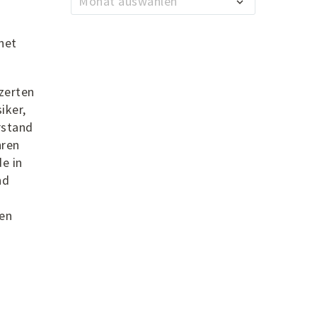
Monat auswählen
net
zerten
iker,
rstand
hren
e in
nd
den