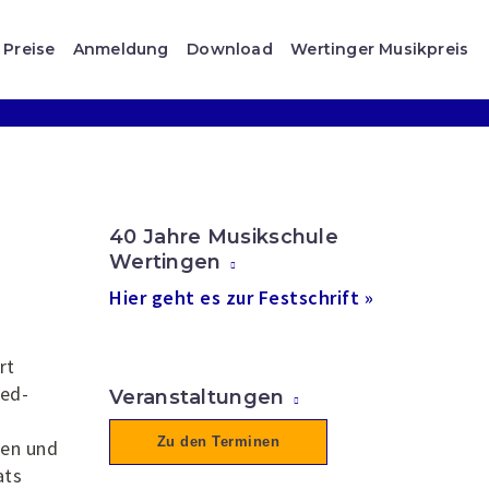
Preise
Anmeldung
Download
Wertinger Musikpreis
40 Jahre Musikschule
Wertingen
Hier geht es zur Festschrift »
rt
red-
Veranstaltungen
Zu den Terminen
ten und
ats