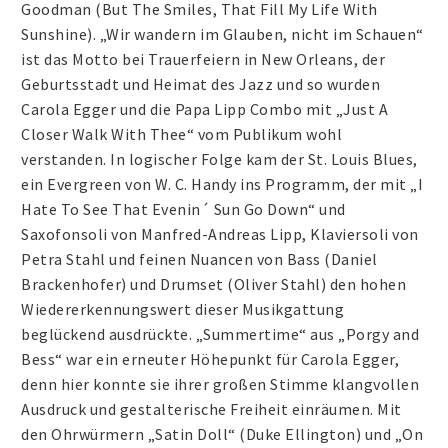
Goodman (But The Smiles, That Fill My Life With
Sunshine). „Wir wandern im Glauben, nicht im Schauen“
ist das Motto bei Trauerfeiern in New Orleans, der
Geburtsstadt und Heimat des Jazz und so wurden
Carola Egger und die Papa Lipp Combo mit „Just A
Closer Walk With Thee“ vom Publikum wohl
verstanden. In logischer Folge kam der St. Louis Blues,
ein Evergreen von W. C. Handy ins Programm, der mit „I
Hate To See That Evenin´ Sun Go Down“ und
Saxofonsoli von Manfred-Andreas Lipp, Klaviersoli von
Petra Stahl und feinen Nuancen von Bass (Daniel
Brackenhofer) und Drumset (Oliver Stahl) den hohen
Wiedererkennungswert dieser Musikgattung
beglückend ausdrückte. „Summertime“ aus „Porgy and
Bess“ war ein erneuter Höhepunkt für Carola Egger,
denn hier konnte sie ihrer großen Stimme klangvollen
Ausdruck und gestalterische Freiheit einräumen. Mit
den Ohrwürmern „Satin Doll“ (Duke Ellington) und „On