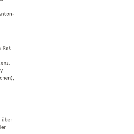
n
Anton-
m Rat
tenz.
ky
chen),
 über
der