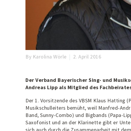
By Karolina Wörle
2. April 2016
Der Verband Bayerischer Sing- und Musiks
Andreas Lipp als Mitglied des Fachbeirate
Der 1. Vorsitzende des VBSM Klaus Hatting (P
Musikschulleiters bemüht, weil Manfred-Andr
Band, Sunny-Combo) und Bigbands (Papa-Lipp
Saxofonist und an der Klarinette gibt er Unt
sich auch durch die Zusammenarbeit mit de