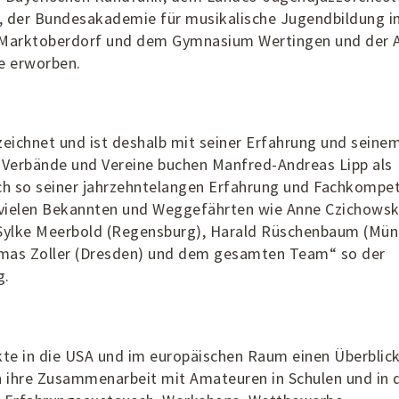
 der Bundesakademie für musikalische Jugendbildung i
 Marktoberdorf und dem Gymnasium Wertingen und der 
e erworben.
zeichnet und ist deshalb mit seiner Erfahrung und seine
 Verbände und Vereine buchen Manfred-Andreas Lipp als
ich so seiner jahrzehntelangen Erfahrung und Fachkompe
 vielen Bekannten und Weggefährten wie Anne Czichows
 Sylke Meerbold (Regensburg), Harald Rüschenbaum (Mün
homas Zoller (Dresden) und dem gesamten Team“ so der
g.
te in die USA und im europäischen Raum einen Überblick
h ihre Zusammenarbeit mit Amateuren in Schulen und in 