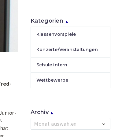
Kategorien
Klassenvorspiele
Konzerte/Veranstaltungen
Schule intern
Wettbewerbe
fred-
Archiv
Junior-
s
Archiv
Monat auswählen
 hat
er