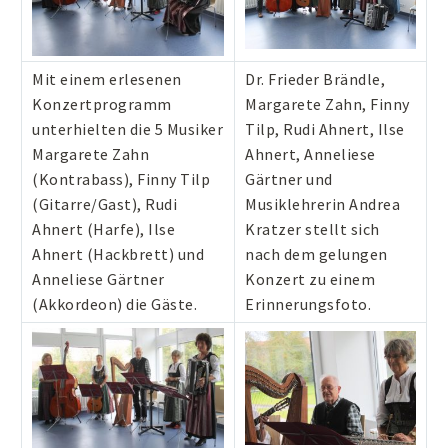
Mit einem erlesenen
Dr. Frieder Brändle,
Konzertprogramm
Margarete Zahn, Finny
unterhielten die 5 Musiker
Tilp, Rudi Ahnert, Ilse
Margarete Zahn
Ahnert, Anneliese
(Kontrabass), Finny Tilp
Gärtner und
(Gitarre/Gast), Rudi
Musiklehrerin Andrea
Ahnert (Harfe), Ilse
Kratzer stellt sich
Ahnert (Hackbrett) und
nach dem gelungen
Anneliese Gärtner
Konzert zu einem
(Akkordeon) die Gäste.
Erinnerungsfoto.