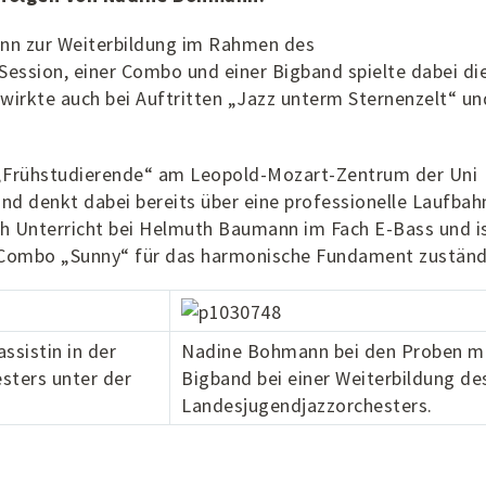
ann zur Weiterbildung im Rahmen des
Session, einer Combo und einer Bigband spielte dabei di
wirkte auch bei Auftritten „Jazz unterm Sternenzelt“ un
s „Frühstudierende“ am Leopold-Mozart-Zentrum der Uni
d denkt dabei bereits über eine professionelle Laufbah
h Unterricht bei Helmuth Baumann im Fach E-Bass und i
r Combo „Sunny“ für das harmonische Fundament zuständ
ssistin in der
Nadine Bohmann bei den Proben mi
ters unter der
Bigband bei einer Weiterbildung de
Landesjugendjazzorchesters.