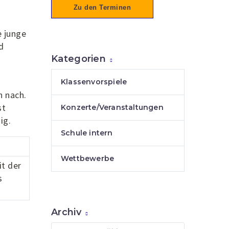
Zu den Terminen
e junge
d
Kategorien
Klassenvorspiele
n nach.
st
Konzerte/Veranstaltungen
ig.
Schule intern
Wettbewerbe
t der
s
Archiv
Archiv