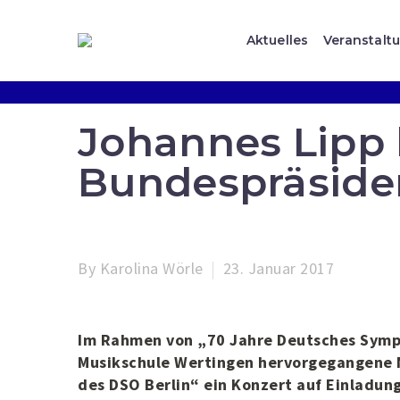
Aktuelles
Veranstalt
Johannes Lipp
Bundespräside
By Karolina Wörle
23. Januar 2017
Im Rahmen von „70 Jahre Deutsches Symph
Musikschule Wertingen hervorgegangene M
des DSO Berlin“ ein Konzert auf Einladun