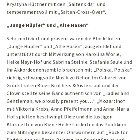
Krystyna Hüttner mit den „Saitenkids“ und
temperamentvoll mit „Saiten-Cross-Over“.
„Junge Hüpfer“ und „Alte Hasen“
Sehr motiviert und präsent waren die Blockflöten
„Junge Hüpfer“ und „Alte Hasen“, ausgebildet und
unterstützt durch Mitwirkung von Karolina Wörle,
Heike Mayr-Hof und Sabrina Steinle. Stefanie Saule und
ihr Akkordeonensemble brachten mit „Polska, Polska“
richtig schwungvolle Musik zu Gehör. Im Cabaret von
Grock traten Blues Brothers & Sisters auf und der
Clown stellte seine Band authentisch vor: „Ladies and
Gentleman, we proudly present you…“. „Mozartino“
mit Viktoria Krebs, Anna Pfeifelmann und Anna-Maria
Hof spielten beschwingt Dixie und die lustigen
Klarinetten von Biene Heike forderten das Publikum
zum Mitsingen bekannter Ohrwürmern auf. „Rock for
Daddy“ war der Brass-Beitrag von Sandor Szöke und