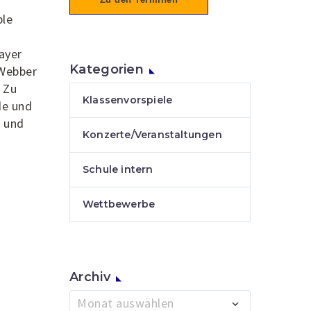
ble
ayer
Kategorien
 Webber
 Zu
Klassenvorspiele
de und
h und
Konzerte/Veranstaltungen
Schule intern
Wettbewerbe
Archiv
Archiv
Monat auswählen