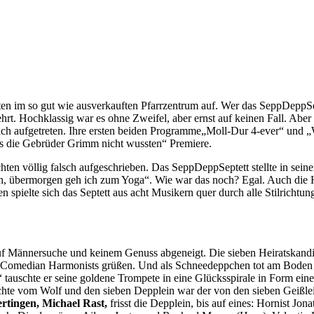
lten im so gut wie ausverkauften Pfarrzentrum auf. Wer das SeppDeppSe
elehrt. Hochklassig war es ohne Zweifel, aber ernst auf keinen Fall. A
h aufgetreten. Ihre ersten beiden Programme„Moll-Dur 4-ever“ und „W
as die Gebrüder Grimm nicht wussten“ Premiere.
ten völlig falsch aufgeschrieben. Das SeppDeppSeptett stellte in sei
ich, übermorgen geh ich zum Yoga“. Wie war das noch? Egal. Auch die
n spielte sich das Septett aus acht Musikern quer durch alle Stilricht
f Männersuche und keinem Genuss abgeneigt. Die sieben Heiratskandid
ie Comedian Harmonists grüßen. Und als Schneedeppchen tot am Boden
tauschte er seine goldene Trompete in eine Glücksspirale in Form ein
te vom Wolf und den sieben Depplein war der von den sieben Geißlein
rtingen, Michael Rast,
frisst die Depplein, bis auf eines: Hornist Jo