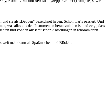
Erny, Robin Nikol und Sebastian „Sepp“ Gröller (Trompete) sowie
n und sie als „Deppen“ bezeichnet haben. Schon war´s passiert. Und
n, was alles aus den Instrumenten herauszuholen ist und zeigt, dass
rumenten und können allesamt schon Anstellungen in renommierten
 es weit mehr kann als Spaßmachen und Blödeln.