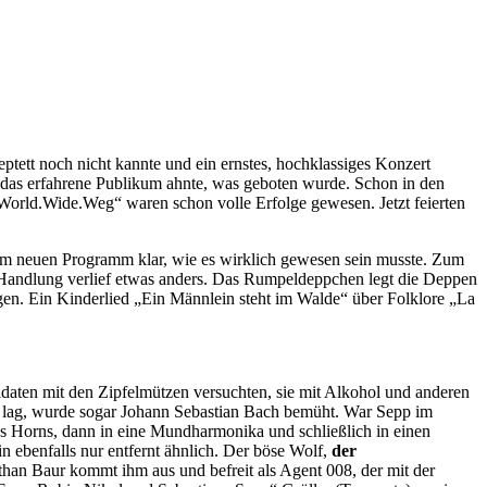
ptett noch nicht kannte und ein ernstes, hochklassiges Konzert
ber das erfahrene Publikum ahnte, was geboten wurde. Schon in den
orld.Wide.Weg“ waren schon volle Erfolge gewesen. Jetzt feierten
nem neuen Programm klar, wie es wirklich gewesen sein musste. Zum
 Handlung verlief etwas anders. Das Rumpeldeppchen legt die Deppen
ungen. Ein Kinderlied „Ein Männlein steht im Walde“ über Folklore „La
aten mit den Zipfelmützen versuchten, sie mit Alkohol und anderen
 lag, wurde sogar Johann Sebastian Bach bemüht. War Sepp im
es Horns, dann in eine Mundharmonika und schließlich in einen
 ebenfalls nur entfernt ähnlich. Der böse Wolf,
der
nathan Baur kommt ihm aus und befreit als Agent 008, der mit der