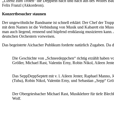
„Lizenz zum Tröten“ die Depplein nach und nach aus des Wolfes Bau
Felix Franzl (Akkordeon).
Konzertbesucher staunen
Der ungewöhnliche Bandname ist schnell erklärt: Der Chef der Trupp
mit dem Namen ist die Verbindung von Musik und Kabarett ein Muss. D
man auch liegend, rennend und hüpfend erstklassig musizieren kann. 
deutschen Orchestern vorweisen.
Das begeisterte Aichacher Publikum forderte natürlich Zugaben. Da d
Die Geschichte von „Schneedeppchen“ richtig erzählt haben vo
Gröller, Michael Rast, Valentin Erny, Robin Nikol, Aileen Jente
Das SeppDeppSeptett mit v. l. Aileen Jenter, Raphael Manno, 
(Tuba), Robin Nikol, Valentin Erny, und Sebastian „Sepp“ Gröl
Der Obergriesbacher Michael Rast, Musiklehrer für tiefe Blec
Wolf.