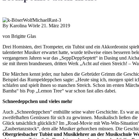
By Karolina Wörle
21. März 2019
von Brigitte Glas
Drei Hornisten, drei Trompeter, ein Tubist und ein Akkordeonist spie
talentierter Musiker erwartet hatte, wurde teilweise eines besseren b
vergangenen Jahren war das „SeppDeppSeptett“ in Dasing und Aichac
sie mit ihrem brandneuen, dritten Werk „Acht auf einen Streich! – W
Die Märchen kennt jeder, nur haben die Gebrüder Grimm die Geschich
Beispiel das Rumpeldeppchen sagte: „Heute sing ich, morgen spiel 
schlafen und spielt ihnen so manchen Streich. Schon im ersten Märche
Bamba“ bis Pop „Lemon Tree“ war schon fast alles dabei.
Schneedeppchen und vieles mehr
Auch „Schneedeppchen“ enthüllte seine wahre Geschichte. Es war au
zweifelhaften Genüssen für sich zu gewinnen. Musikalisch ließen d
Glück tatsächlich glücklich? Im „Road-Movie mit Win-Win-Situation“ 
„Zaubertanzstock“, dem alle Musiker gehorchen müssen. Die Geschich
Obergriesbacher Tubist und Musiklehrer an der Musikschule We