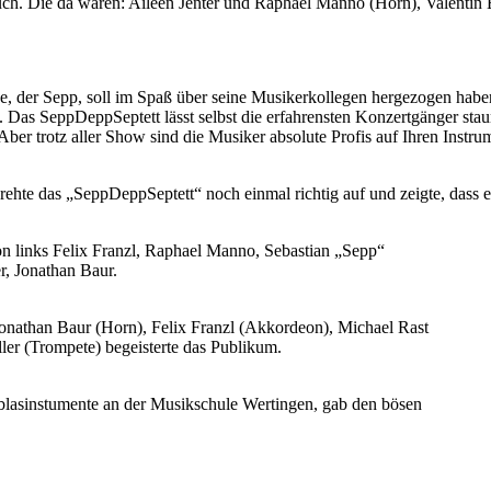
ch. Die da wären: Aileen Jenter und Raphael Manno (Horn), Valentin 
e, der Sepp, soll im Spaß über seine Musikerkollegen hergezogen habe
as SeppDeppSeptett lässt selbst die erfahrensten Konzertgänger staune
Aber trotz aller Show sind die Musiker absolute Profis auf Ihren Inst
rehte das „SeppDeppSeptett“ noch einmal richtig auf und zeigte, dass
n links Felix Franzl, Raphael Manno, Sebastian „Sepp“
r, Jonathan Baur.
Jonathan Baur (Horn), Felix Franzl (Akkordeon), Michael Rast
ler (Trompete) begeisterte das Publikum.
hblasinstumente an der Musikschule Wertingen, gab den bösen