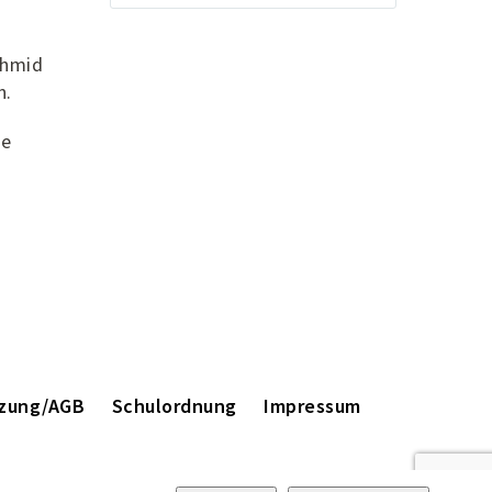
chmid
n.
ie
zung/AGB
Schulordnung
Impressum