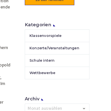
ution
hende
Kategorien
Klassenvorspiele
hern
Konzerte/Veranstaltungen
Schule intern
eopold
Wettbewerbe
,
 Im
Archiv
er
Archiv
Monat auswählen