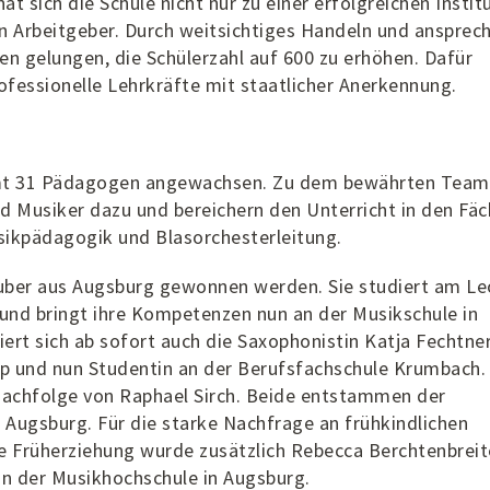
at sich die Schule nicht nur zu einer erfolgreichen Instit
en Arbeitgeber. Durch weitsichtiges Handeln und ansprec
en gelungen, die Schülerzahl auf 600 zu erhöhen. Dafür
rofessionelle Lehrkräfte mit staatlicher Anerkennung.
samt 31 Pädagogen angewachsen. Zu dem bewährten Team
 Musiker dazu und bereichern den Unterricht in den Fäc
sikpädagogik und Blasorchesterleitung.
Huber aus Augsburg gewonnen werden. Sie studiert am L
und bringt ihre Kompetenzen nun an der Musikschule in
ert sich ab sofort auch die Saxophonistin Katja Fechtner
p und nun Studentin an der Berufsfachschule Krumbach.
Nachfolge von Raphael Sirch. Beide entstammen der
 Augsburg. Für die starke Nachfrage an frühkindlichen
e Früherziehung wurde zusätzlich Rebecca Berchtenbreit
 an der Musikhochschule in Augsburg.