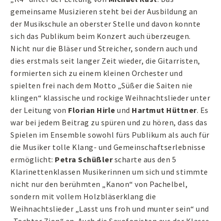
gemeinsame Musizieren steht bei der Ausbildung an
der Musikschule an oberster Stelle und davon konnte
sich das Publikum beim Konzert auch überzeugen.
Nicht nur die Bläser und Streicher, sondern auch und
dies erstmals seit langer Zeit wieder, die Gitarristen,
formierten sich zu einem kleinen Orchester und
spielten frei nach dem Motto „Süßer die Saiten nie
klingen“ klassische und rockige Weihnachtslieder unter
der Leitung von
Florian Hirle
und
Hartmut Hüttner
. Es
war bei jedem Beitrag zu spüren und zu hören, dass das
Spielen im Ensemble sowohl fürs Publikum als auch für
die Musiker tolle Klang- und Gemeinschaftserlebnisse
ermöglicht:
Petra Schüßler
scharte aus den 5
Klarinettenklassen Musikerinnen um sich und stimmte
nicht nur den berühmten „Kanon“ von Pachelbel,
sondern mit vollem Holzbläserklang die
Weihnachtslieder „Lasst uns froh und munter sein“ und
„Tochter Zion“ an. Auch die Saxofonisten aus der Klasse