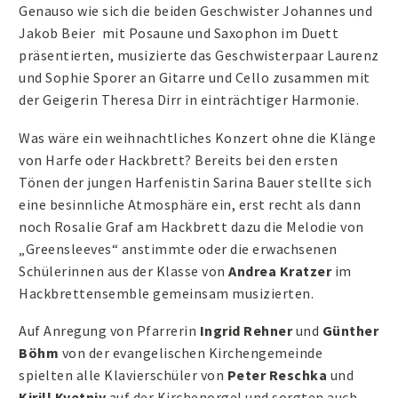
Genauso wie sich die beiden Geschwister Johannes und
Jakob Beier mit Posaune und Saxophon im Duett
präsentierten, musizierte das Geschwisterpaar Laurenz
und Sophie Sporer an Gitarre und Cello zusammen mit
der Geigerin Theresa Dirr in einträchtiger Harmonie.
Was wäre ein weihnachtliches Konzert ohne die Klänge
von Harfe oder Hackbrett? Bereits bei den ersten
Tönen der jungen Harfenistin Sarina Bauer stellte sich
eine besinnliche Atmosphäre ein, erst recht als dann
noch Rosalie Graf am Hackbrett dazu die Melodie von
„Greensleeves“ anstimmte oder die erwachsenen
Schülerinnen aus der Klasse von
Andrea Kratzer
im
Hackbrettensemble gemeinsam musizierten.
Auf Anregung von Pfarrerin
Ingrid Rehner
und
Günther
Böhm
von der evangelischen Kirchengemeinde
spielten alle Klavierschüler von
Peter Reschka
und
Kirill Kvetniy
auf der Kirchenorgel und sorgten auch