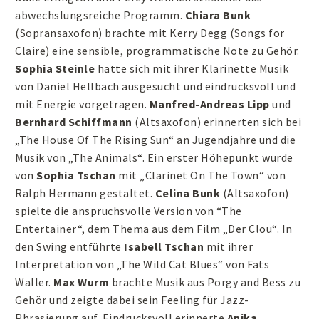
abwechslungsreiche Programm.
Chiara Bunk
(Sopransaxofon) brachte mit Kerry Degg (Songs for
Claire) eine sensible, programmatische Note zu Gehör.
Sophia Steinle
hatte sich mit ihrer Klarinette Musik
von Daniel Hellbach ausgesucht und eindrucksvoll und
mit Energie vorgetragen.
Manfred-Andreas Lipp
und
Bernhard Schiffmann
(Altsaxofon) erinnerten sich bei
„The House Of The Rising Sun“ an Jugendjahre und die
Musik von „The Animals“. Ein erster Höhepunkt wurde
von
Sophia Tschan
mit „Clarinet On The Town“ von
Ralph Hermann gestaltet.
Celina Bunk
(Altsaxofon)
spielte die anspruchsvolle Version von “The
Entertainer“, dem Thema aus dem Film „Der Clou“. In
den Swing entführte
Isabell Tschan
mit ihrer
Interpretation von „The Wild Cat Blues“ von Fats
Waller.
Max Wurm
brachte Musik aus Porgy and Bess zu
Gehör und zeigte dabei sein Feeling für Jazz-
Phrasierung auf. Eindrucksvoll erinnerte
Anika