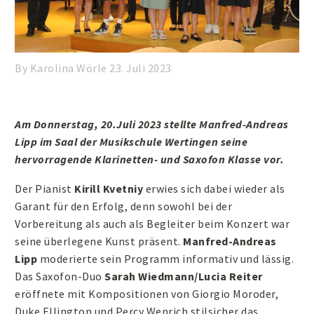
By Karolina Wörle
23. Juli 2023
Am Donnerstag, 20.Juli 2023 stellte Manfred-Andreas
Lipp im Saal der Musikschule Wertingen seine
hervorragende Klarinetten- und Saxofon Klasse vor.
Der Pianist
Kirill Kvetniy
erwies sich dabei wieder als
Garant für den Erfolg, denn sowohl bei der
Vorbereitung als auch als Begleiter beim Konzert war
seine überlegene Kunst präsent.
Manfred-Andreas
Lipp
moderierte sein Programm informativ und lässig.
Das Saxofon-Duo
Sarah Wiedmann/Lucia Reiter
eröffnete mit Kompositionen von Giorgio Moroder,
Duke Ellington und Percy Wenrich stilsicher das