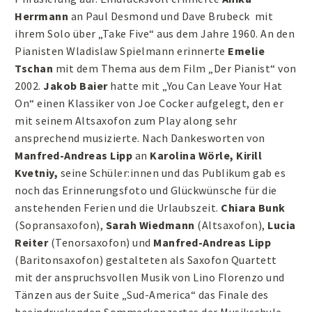
Herrmann
an Paul Desmond und Dave Brubeck mit
ihrem Solo über „Take Five“ aus dem Jahre 1960. An den
Pianisten Wladislaw Spielmann erinnerte
Emelie
Tschan
mit dem Thema aus dem Film „Der Pianist“ von
2002.
Jakob Baier
hatte mit „You Can Leave Your Hat
On“ einen Klassiker von Joe Cocker aufgelegt, den er
mit seinem Altsaxofon zum Play along sehr
ansprechend musizierte. Nach Dankesworten von
Manfred-Andreas Lipp
an
Karolina Wörle, Kirill
Kvetniy,
seine Schüler:innen und das Publikum gab es
noch das Erinnerungsfoto und Glückwünsche für die
anstehenden Ferien und die Urlaubszeit.
Chiara Bunk
(Sopransaxofon),
Sarah Wiedmann
(Altsaxofon),
Lucia
Reiter
(Tenorsaxofon) und
Manfred-Andreas Lipp
(Baritonsaxofon) gestalteten als Saxofon Quartett
mit der anspruchsvollen Musik von Lino Florenzo und
Tänzen aus der Suite „Sud-America“ das Finale des