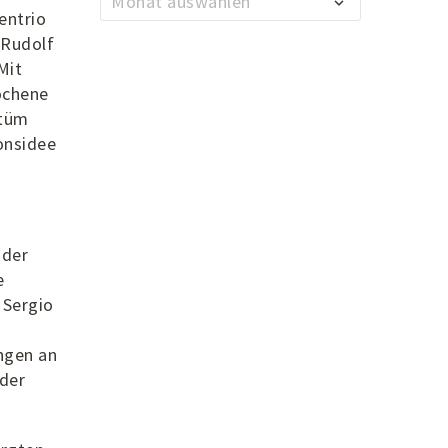
Monat auswählen
entrio
 Rudolf
Mit
ochene
stüm
onsidee
 der
e
 Sergio
ungen an
der