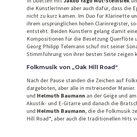
In Duetten mit
Jakob Yago Mut-Steinsiek
u
die KünstlerInnen aber auch dafür, dass die
nicht zu kurz kamen. Im Duo für Klarinette u
ihrem ursprünglichen hohen Clarinregister, s
entsteht. Beiden Künstlern gelang damit eine
Kompositionen für die Besetzung Querflöte 
Georg Philipp Telemann schuf mit seiner Sona
Stimmführung von ihrer besten Seite zeigen 
Folkmusik von „Oak Hill Road“
Nach der Pause standen die Zeichen auf Folk
dargeboten, aber alle in mitreisender Manier
und
Helmuth Baumann
an der Geige und am
Akustik- und E-Gitarre und danach die Bratsc
und
Helmuth Baumann
, die die Folkmusik 
Hill Road“, aber auch die traditionellen Hits 