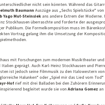
 unterschiedlicher nicht sein könnten. Während das Gitarr
elmuth Baumann
Auszüge aus „Sechs Spielstücke“ von
b Yago Mut-Steinsiek
ans andere Extrem der Moderne. 
inz Stockhausen überraschte und forderte der ausgespr
nger Publikum. Die Formelkomposition muss im Bärenko
fekten Vortrag gelang ihm die Umsetzung der Kompositi
Spielmethoden.
rchaus mit Forschungen zum modernen Musiktheater und
 Italien geprägt. Auch Karl-Heinz Stockhausen und Pierr
esten ist jedoch seine Filmmusik zu den Italowestern von
 glorreiche Halunken“ oder „Spiel mir das Lied vom Tod“
ayr-Hof
rief mit drei Balladen bei den Zuhörern Erinner
inspirierend begleitet wurde sie von
Adriana Gomez
an 