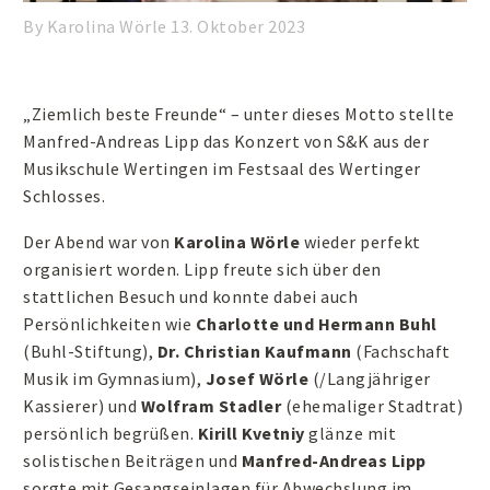
By Karolina Wörle
13. Oktober 2023
„Ziemlich beste Freunde“ – unter dieses Motto stellte
Manfred-Andreas Lipp das Konzert von S&K aus der
Musikschule Wertingen im Festsaal des Wertinger
Schlosses.
Der Abend war von
Karolina Wörle
wieder perfekt
organisiert worden. Lipp freute sich über den
stattlichen Besuch und konnte dabei auch
Persönlichkeiten wie
Charlotte und Hermann Buhl
(Buhl-Stiftung),
Dr. Christian Kaufmann
(Fachschaft
Musik im Gymnasium),
Josef Wörle
(/Langjähriger
Kassierer) und
Wolfram Stadler
(ehemaliger Stadtrat)
persönlich begrüßen.
Kirill Kvetniy
glänze mit
solistischen Beiträgen und
Manfred-Andreas Lipp
sorgte mit Gesangseinlagen für Abwechslung im