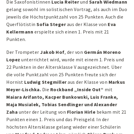
Die Saxofonistinnen
Lucia Reiter
und
Sarah Wiedmann
gelang sowohl im solistischen Vortrag, als auch im Duo
jeweils die Höchstpunktzahl von 25 Punkten. Auch die
Querflötistin
Sofia Steger
aus der Klasse von
Eva
Kellermann
erspielte sich einen 1. Preis mit 21
Punkten.
Der Trompeter
Jakob Hof
, der von
Germán Moreno
Lopez
unterrichtet wird, wurde mit einem 1. Preis und
22 Punkten in der Altersklasse V ausgezeichnet. Über
die volle Punktzahl von 25 Punkten freute sich der
Hornist
Ludwig Stegmiller
aus der Klasse von
Markus
Meyer-Lischka.
Die
Rockband „Inside Out“
mit
Maiara Arifanto, Kacper Bunkowski, Luis Franke,
Maja Musialek, Tobias Sendlinger und Alexander
Zaha
unter der Leitung von
Florian Hirle
bekam mit 21
Punkten einen 1. Preis und das Preisgeld. In der
höchsten Altersklasse gelang wieder einer Schülerin