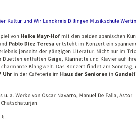
ier
Kultur und Wir
Landkreis Dillingen
Musikschule Werti
piel von
Heike Mayr-Hof
mit den beiden spanischen Kün
und
Pablo Diez Teresa
entsteht im Konzert ein spannen
ebnis jenseits der gängigen Literatur. Nicht nur im Trio
 Duetten entfalten Geige, Klarinette und Klavier auf ihr
e charmante Klangwelt. Das Konzert findet am Sonntag,
7 Uhr
in der Cafeteria im
Haus der Senioren
in
Gundelf
s u. a. Werke von Oscar Navarro, Manuel De Falla, Astor
 Chatschaturjan.
 €.