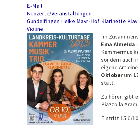
E-Mail
Konzerte/Veranstaltungen
Gundelfingen
Heike Mayr-Hof
Klarinette
Klav
Violine
Im Zusammens
Ema Almeida
Kammermusikerl
sondern auch in
eigene Art ein
Oktober
um
1
statt.
Zu hören gibt e
Piazzolla Aram
Eintritt 15 €/10