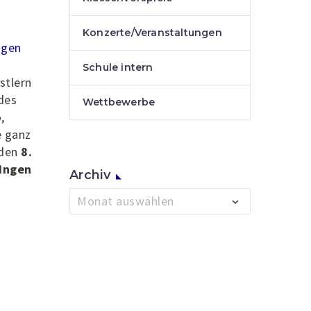
Konzerte/Veranstaltungen
ngen
Schule intern
stlern
des
Wettbewerbe
,
e ganz
 den
8.
ingen
Archiv
Archiv
Monat auswählen