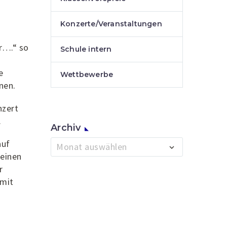
Konzerte/Veranstaltungen
r….“ so
Schule intern
e
Wettbewerbe
nen.
nzert
.
Archiv
Archiv
auf
Monat auswählen
 einen
r
 mit