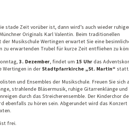
e stade Zeit vorüber ist, dann wird’s auch wieder ruhige
Münchner Originals Karl Valentin. Beim traditionellen
 der Musikschule Wertingen erwartet Sie eine besinnlich
 zu erwartenden Trubel für kurze Zeit entfliehen zu kön
sonntag,
3. Dezember
, findet um
15 Uhr
das Adventsko
e Wertingen in der
Stadtpfarrkirche „St. Martin“
statt
olisten und Ensembles der Musikschule. Freuen Sie sich 
änge, strahlende Bläsermusik, ruhige Gitarrenklänge und
nreigen durch das Streicherensemble. Der Kinderchor de
rd ebenfalls zu hören sein. Abgerundet wird das Konzert
xten.
st frei.