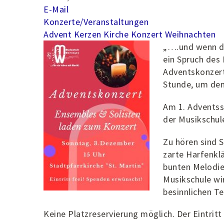
E-Mail
Konzerte/Veranstaltungen
Advent
Kerzen
Kirche
Konzert
Weihnachten
„….und wenn di
ein Spruch des 
Adventskonzert
Stunde, um dem
Am 1. Advents
der Musikschul
Zu hören sind S
zarte Harfenkl
bunten Melodie
Musikschule wi
besinnlichen Te
Keine Platzreservierung möglich. Der Eintritt i