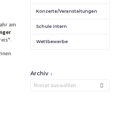
Konzerte/Veranstaltungen
Jahr am
Schule intern
nger
eis“.
Wettbewerbe
innen
Archiv
d
n
Archiv
Monat auswählen